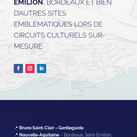
ÉMILION
, BORDEAUX ET BIEN
D’AUTRES SITES
EMBLÉMATIQUES LORS DE
CIRCUITS CULTURELS SUR-
MESURE.
📍
Bruno Saint-Clair – Gentleguide
📍
Nouvelle-Aquitaine
– Bordeaux, Saint-Émilion,