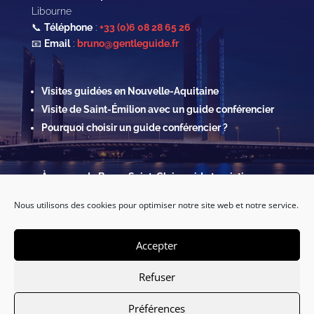
Libourne
📞
Téléphone
:
+33 (0)6 08 28 65 26
📧
Email
:
bruno@gentleguide.fr
Visites guidées en Nouvelle-Aquitaine
Visite de Saint-Émilion avec un guide conférencier
Pourquoi choisir un guide conférencier ?
À propos de Bruno Saint-Clair, guide touristique
Contact & Réservations
Nous utilisons des cookies pour optimiser notre site web et notre service.
Mentions légales
Politique de confidentialité & Cookies
Accepter
Refuser
Préférences