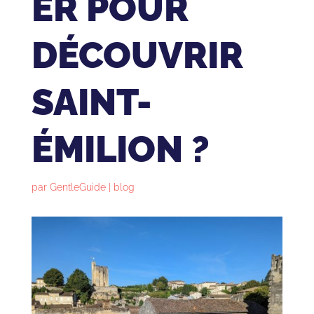
ER POUR
DÉCOUVRIR
SAINT-
ÉMILION ?
par
GentleGuide
|
blog