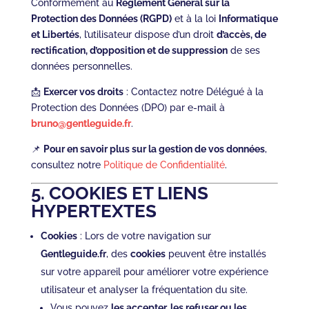
Conformément au
Règlement Général sur la
Protection des Données (RGPD)
et à la loi
Informatique
et Libertés
, l’utilisateur dispose d’un droit
d’accès, de
rectification, d’opposition et de suppression
de ses
données personnelles.
📩
Exercer vos droits
: Contactez notre Délégué à la
Protection des Données (DPO) par e-mail à
bruno@gentleguide.fr
.
📌
Pour en savoir plus sur la gestion de vos données
,
consultez notre
Politique de Confidentialité
.
5. COOKIES ET LIENS
HYPERTEXTES
Cookies
: Lors de votre navigation sur
Gentleguide.fr
, des
cookies
peuvent être installés
sur votre appareil pour améliorer votre expérience
utilisateur et analyser la fréquentation du site.
Vous pouvez
les accepter, les refuser ou les