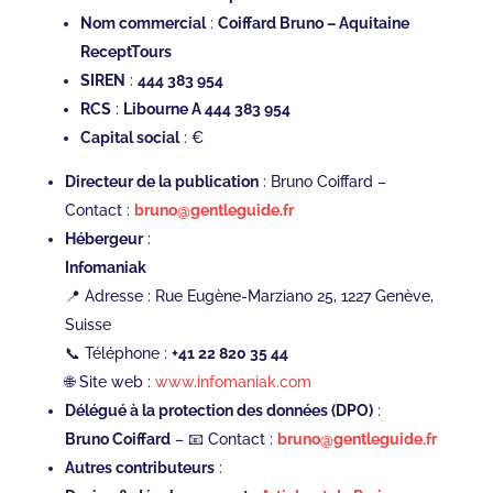
Nom commercial
:
Coiffard Bruno – Aquitaine
ReceptTours
SIREN
:
444 383 954
RCS
:
Libourne A 444 383 954
Capital social
: €
Directeur de la publication
: Bruno Coiffard –
Contact :
bruno@gentleguide.fr
Hébergeur
:
Infomaniak
📍 Adresse : Rue Eugène-Marziano 25, 1227 Genève,
Suisse
📞 Téléphone :
+41 22 820 35 44
🌐 Site web :
www.infomaniak.com
Délégué à la protection des données (DPO)
:
Bruno Coiffard
– 📧 Contact :
bruno@gentleguide.fr
Autres contributeurs
: