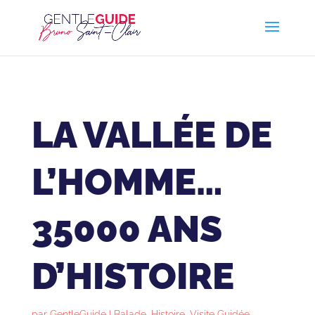
LA VALLÉE DE
L’HOMME…
35000 ANS
D’HISTOIRE
par
GentleGuide
|
Balade
,
Histoire
,
Visite Guidée