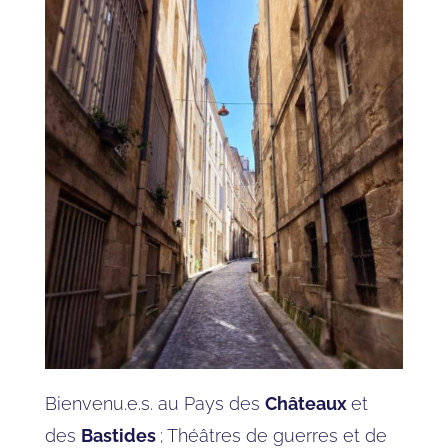
Bienvenu.e.s. au Pays des
Châteaux
et
des
Bastides
; Théâtres de guerres et de