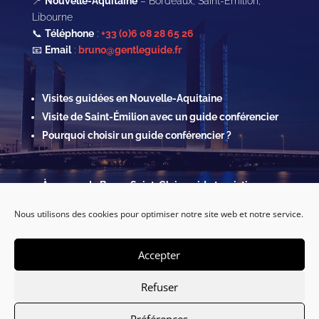
📍
Nouvelle-Aquitaine
– Bordeaux, Saint-Émilion,
Libourne
📞
Téléphone
:
+33 (0)6 08 28 65 26
📧
Email
:
bruno@gentleguide.fr
Visites guidées en Nouvelle-Aquitaine
Visite de Saint-Émilion avec un guide conférencier
Pourquoi choisir un guide conférencier ?
À propos de Bruno Saint-Clair, guide touristique
Contact & Réservations
Nous utilisons des cookies pour optimiser notre site web et notre service.
Mentions légales
Politique de confidentialité & Cookies
Accepter
Refuser
Préférences