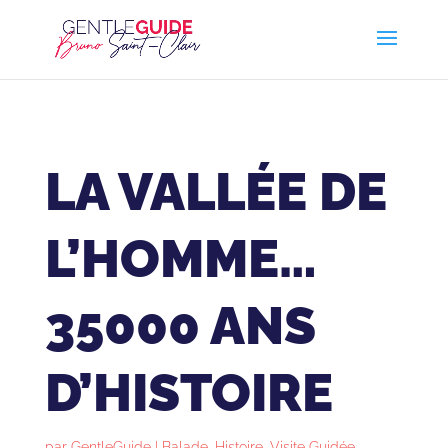
LA VALLÉE DE
L’HOMME…
35000 ANS
D’HISTOIRE
par
GentleGuide
|
Balade
,
Histoire
,
Visite Guidée