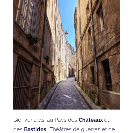
Bienvenu.e.s. au Pays des
Châteaux
et
des
Bastides
; Théâtres de guerres et de