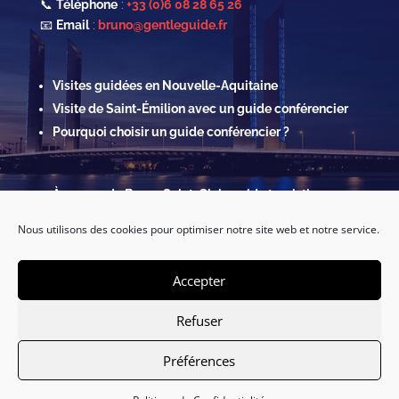
📞
Téléphone
:
+33 (0)6 08 28 65 26
📧
Email
:
bruno@gentleguide.fr
Visites guidées en Nouvelle-Aquitaine
Visite de Saint-Émilion avec un guide conférencier
Pourquoi choisir un guide conférencier ?
À propos de Bruno Saint-Clair, guide touristique
Contact & Réservations
Nous utilisons des cookies pour optimiser notre site web et notre service.
Mentions légales
Politique de confidentialité & Cookies
Accepter
Refuser
Préférences
Français