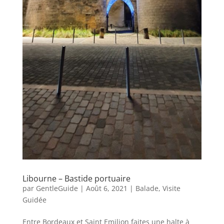
Libourne – Bastide portuaire
par
GentleGuide
|
Août 6, 2021
|
Balade
,
Visite
Guidée
Entre Bordeaux et Saint Emilion faites une halte à