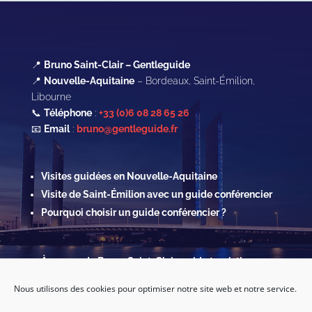
📍
Bruno Saint-Clair – Gentleguide
📍
Nouvelle-Aquitaine
– Bordeaux, Saint-Émilion,
Libourne
📞
Téléphone
:
+33 (0)6 08 28 65 26
📧
Email
:
bruno@gentleguide.fr
Visites guidées en Nouvelle-Aquitaine
Visite de Saint-Émilion avec un guide conférencier
Pourquoi choisir un guide conférencier ?
À propos de Bruno Saint-Clair, guide touristique
Contact & Réservations
Nous utilisons des cookies pour optimiser notre site web et notre service.
Mentions légales