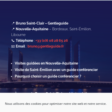
📍
Bruno Saint-Clair – Gentleguide
📍
Nouvelle-Aquitaine
– Bordeaux, Saint-Émilion,
Libourne
📞
Téléphone
:
+33 (0)6 08 28 65 26
📧
Email
:
bruno@gentleguide.fr
Visites guidées en Nouvelle-Aquitaine
Visite de Saint-Émilion avec un guide conférencier
Pourquoi choisir un guide conférencier ?
À propos de Bruno Saint-Clair, guide touristique
Contact & Réservations
Nous utilisons des cookies pour optimiser notre site web et notre service.
Mentions légales