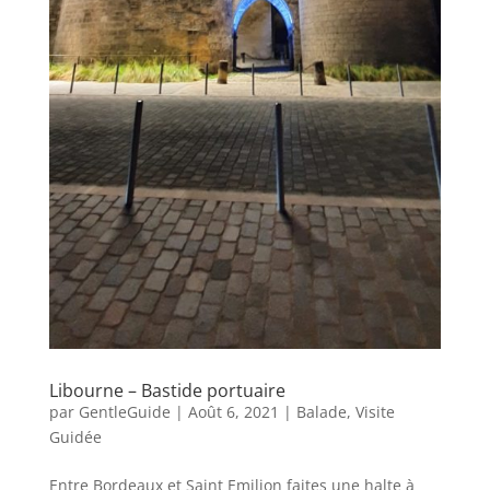
Libourne – Bastide portuaire
par
GentleGuide
|
Août 6, 2021
|
Balade
,
Visite
Guidée
Entre Bordeaux et Saint Emilion faites une halte à