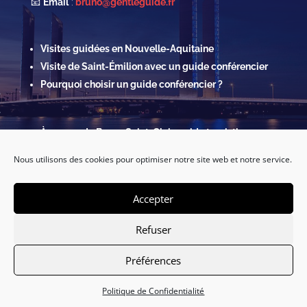
📧
Email
:
bruno@gentleguide.fr
Visites guidées en Nouvelle-Aquitaine
Visite de Saint-Émilion avec un guide conférencier
Pourquoi choisir un guide conférencier ?
À propos de Bruno Saint-Clair, guide touristique
Contact & Réservations
Nous utilisons des cookies pour optimiser notre site web et notre service.
Mentions légales
Politique de confidentialité & Cookies
Accepter
Refuser
Préférences
Français
Politique de Confidentialité