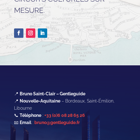
MESURE.
📍
Bruno Saint-Clair – Gentleguide
📍
Nouvelle-Aquitaine
– Bordeaux, Saint-Émilion,
Libourne
📞
Téléphone
:
+33 (0)6 08 28 65 26
📧
Email
:
bruno@gentleguide.fr