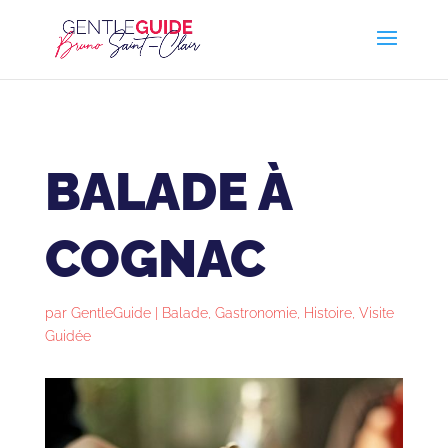
BALADE À
COGNAC
par
GentleGuide
|
Balade
,
Gastronomie
,
Histoire
,
Visite
Guidée