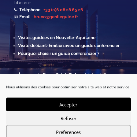
Libourne
📞
Téléphone
:
+33 (0)6 08 28 65 26
📧
Email
:
bruno@gentleguide.fr
Visites guidées en Nouvelle-Aquitaine
Visite de Saint-Émilion avec un guide conférencier
Pourquoi choisir un guide conférencier ?
À propos de Bruno Saint-Clair, guide touristique
Contact & Réservations
Nous utilisons des cookies pour optimiser notre site web et notre service.
Mentions légales
Politique de confidentialité & Cookies
Accepter
Refuser
Préférences